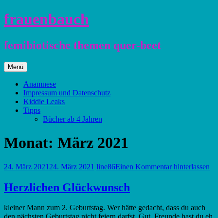
Zum
frauenbauch
Inhalt
springen
femibiotische themen quer-beet
Zum
Menü
Inhalt
springen
Anamnese
Impressum und Datenschutz
Kiddie Leaks
Tipps
Bücher ab 4 Jahren
Monat:
März 2021
24. März 2021
24. März 2021
line86
Einen Kommentar hinterlassen
Herzlichen Glückwunsch
kleiner Mann zum 2. Geburtstag. Wer hätte gedacht, dass du auch
den nächsten Geburtstag nicht feiern darfst. Gut, Freunde hast du eh