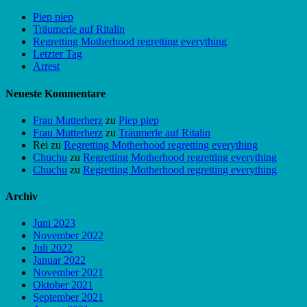
Piep piep
Träumerle auf Ritalin
Regretting Motherhood regretting everything
Letzter Tag
Arrest
Neueste Kommentare
Frau Mutterherz
zu
Piep piep
Frau Mutterherz
zu
Träumerle auf Ritalin
Rei
zu
Regretting Motherhood regretting everything
Chuchu
zu
Regretting Motherhood regretting everything
Chuchu
zu
Regretting Motherhood regretting everything
Archiv
Juni 2023
November 2022
Juli 2022
Januar 2022
November 2021
Oktober 2021
September 2021