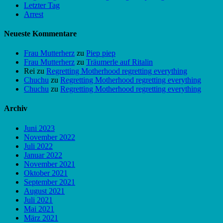
Letzter Tag
Arrest
Neueste Kommentare
Frau Mutterherz
zu
Piep piep
Frau Mutterherz
zu
Träumerle auf Ritalin
Rei
zu
Regretting Motherhood regretting everything
Chuchu
zu
Regretting Motherhood regretting everything
Chuchu
zu
Regretting Motherhood regretting everything
Archiv
Juni 2023
November 2022
Juli 2022
Januar 2022
November 2021
Oktober 2021
September 2021
August 2021
Juli 2021
Mai 2021
März 2021