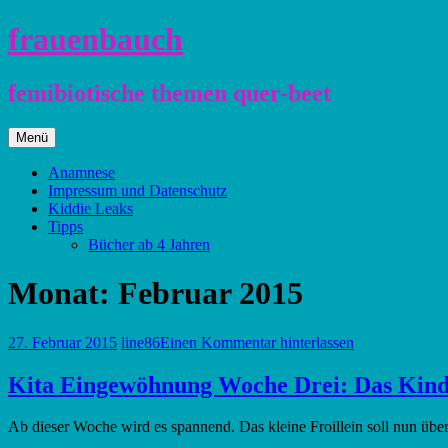
Zum
frauenbauch
Inhalt
springen
femibiotische themen quer-beet
Zum
Menü
Inhalt
springen
Anamnese
Impressum und Datenschutz
Kiddie Leaks
Tipps
Bücher ab 4 Jahren
Monat:
Februar 2015
27. Februar 2015
line86
Einen Kommentar hinterlassen
Kita Eingewöhnung Woche Drei: Das Kind, 
Ab dieser Woche wird es spannend. Das kleine Froillein soll nun übe