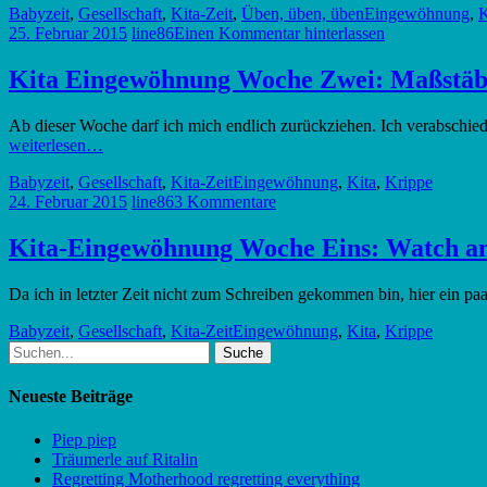
Babyzeit
,
Gesellschaft
,
Kita-Zeit
,
Üben, üben, üben
Eingewöhnung
,
K
25. Februar 2015
line86
Einen Kommentar hinterlassen
Kita Eingewöhnung Woche Zwei: Maßstäbe
Ab dieser Woche darf ich mich endlich zurückziehen. Ich verabschied
weiterlesen…
Babyzeit
,
Gesellschaft
,
Kita-Zeit
Eingewöhnung
,
Kita
,
Krippe
24. Februar 2015
line86
3 Kommentare
Kita-Eingewöhnung Woche Eins: Watch an
Da ich in letzter Zeit nicht zum Schreiben gekommen bin, hier ein paa
Babyzeit
,
Gesellschaft
,
Kita-Zeit
Eingewöhnung
,
Kita
,
Krippe
Suche
nach:
Neueste Beiträge
Piep piep
Träumerle auf Ritalin
Regretting Motherhood regretting everything