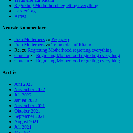
Träumerle auf Ritalin
Regretting Motherhood regretting everything
Letzter Tag
Arrest
Neueste Kommentare
Frau Mutterherz
zu
Piep piep
Frau Mutterherz
zu
Träumerle auf Ritalin
Rei
zu
Regretting Motherhood regretting everything
Chuchu
zu
Regretting Motherhood regretting everything
Chuchu
zu
Regretting Motherhood regretting everything
Archiv
Juni 2023
November 2022
Juli 2022
Januar 2022
November 2021
Oktober 2021
September 2021
August 2021
Juli 2021
Mai 2021