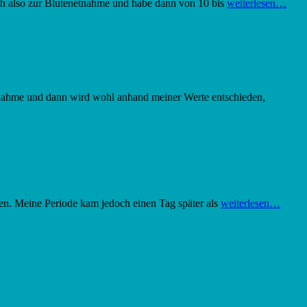
ch also zur Blutenetnahme und habe dann von 10 bis
weiterlesen…
tnahme und dann wird wohl anhand meiner Werte entschieden,
en. Meine Periode kam jedoch einen Tag später als
weiterlesen…