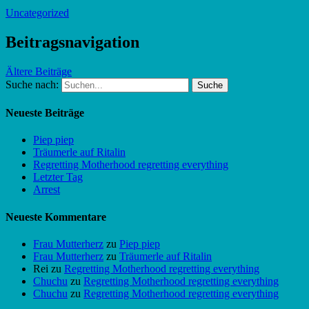
Uncategorized
Beitragsnavigation
Ältere Beiträge
Suche nach:
Neueste Beiträge
Piep piep
Träumerle auf Ritalin
Regretting Motherhood regretting everything
Letzter Tag
Arrest
Neueste Kommentare
Frau Mutterherz
zu
Piep piep
Frau Mutterherz
zu
Träumerle auf Ritalin
Rei
zu
Regretting Motherhood regretting everything
Chuchu
zu
Regretting Motherhood regretting everything
Chuchu
zu
Regretting Motherhood regretting everything