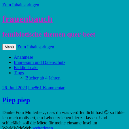
Zum Inhalt springen
frauenbauch
femibiotische themen quer-beet
Zum Inhalt springen
Menü
Anamnese
Impressum und Datenschutz
Kiddie Leaks
Tipps
Bücher ab 4 Jahren
26. Juni 2023
line86
1 Kommentar
Piep piep
Danke Frau Mutterherz, dass du was veröffentlicht hast 😉 so fühle
ich mich motiviert, ein Lebenszeichen hier zu lassen. Und
schließlich soll die Miete für meine einsame Insel im
WorldWideWeb
weiterlesen…