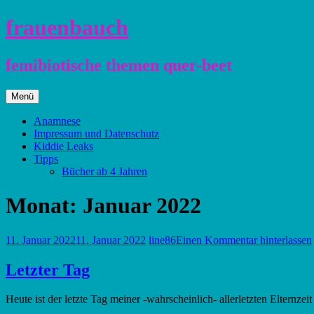
Zum
frauenbauch
Inhalt
springen
femibiotische themen quer-beet
Zum
Menü
Inhalt
springen
Anamnese
Impressum und Datenschutz
Kiddie Leaks
Tipps
Bücher ab 4 Jahren
Monat:
Januar 2022
11. Januar 2022
11. Januar 2022
line86
Einen Kommentar hinterlassen
Letzter Tag
Heute ist der letzte Tag meiner -wahrscheinlich- allerletzten Eltern