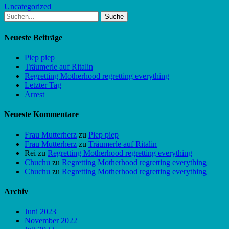
Uncategorized
Suche
nach:
Neueste Beiträge
Piep piep
Träumerle auf Ritalin
Regretting Motherhood regretting everything
Letzter Tag
Arrest
Neueste Kommentare
Frau Mutterherz
zu
Piep piep
Frau Mutterherz
zu
Träumerle auf Ritalin
Rei
zu
Regretting Motherhood regretting everything
Chuchu
zu
Regretting Motherhood regretting everything
Chuchu
zu
Regretting Motherhood regretting everything
Archiv
Juni 2023
November 2022