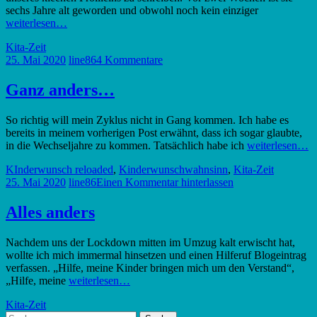
sechs Jahre alt geworden und obwohl noch kein einziger
weiterlesen…
Kita-Zeit
25. Mai 2020
line86
4 Kommentare
Ganz anders…
So richtig will mein Zyklus nicht in Gang kommen. Ich habe es
bereits in meinem vorherigen Post erwähnt, dass ich sogar glaubte,
in die Wechseljahre zu kommen. Tatsächlich habe ich
weiterlesen…
KInderwunsch reloaded
,
Kinderwunschwahnsinn
,
Kita-Zeit
25. Mai 2020
line86
Einen Kommentar hinterlassen
Alles anders
Nachdem uns der Lockdown mitten im Umzug kalt erwischt hat,
wollte ich mich immermal hinsetzen und einen Hilferuf Blogeintrag
verfassen. „Hilfe, meine Kinder bringen mich um den Verstand“,
„Hilfe, meine
weiterlesen…
Kita-Zeit
Suche