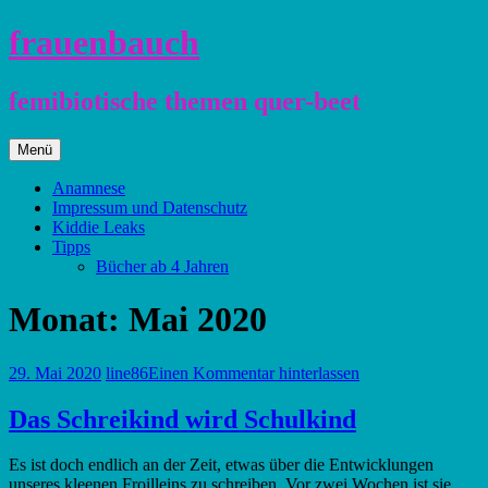
Zum
frauenbauch
Inhalt
springen
femibiotische themen quer-beet
Zum
Menü
Inhalt
springen
Anamnese
Impressum und Datenschutz
Kiddie Leaks
Tipps
Bücher ab 4 Jahren
Monat:
Mai 2020
29. Mai 2020
line86
Einen Kommentar hinterlassen
Das Schreikind wird Schulkind
Es ist doch endlich an der Zeit, etwas über die Entwicklungen
unseres kleenen Froilleins zu schreiben. Vor zwei Wochen ist sie