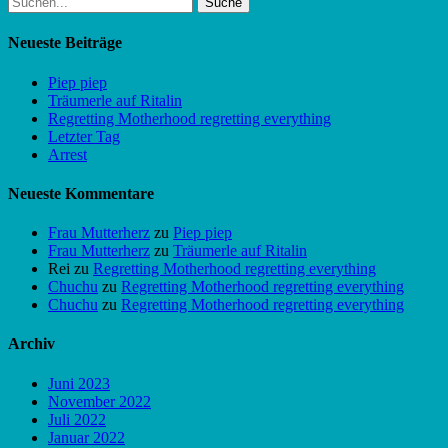
nach:
Neueste Beiträge
Piep piep
Träumerle auf Ritalin
Regretting Motherhood regretting everything
Letzter Tag
Arrest
Neueste Kommentare
Frau Mutterherz
zu
Piep piep
Frau Mutterherz
zu
Träumerle auf Ritalin
Rei
zu
Regretting Motherhood regretting everything
Chuchu
zu
Regretting Motherhood regretting everything
Chuchu
zu
Regretting Motherhood regretting everything
Archiv
Juni 2023
November 2022
Juli 2022
Januar 2022