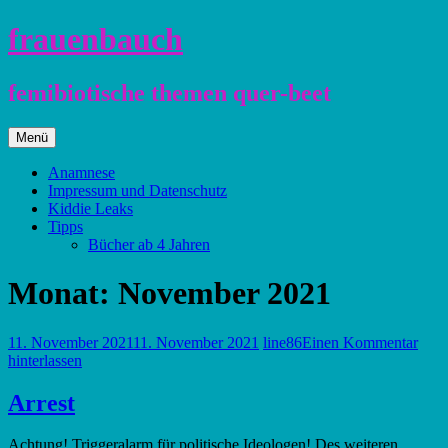
Zum
frauenbauch
Inhalt
springen
femibiotische themen quer-beet
Zum
Menü
Inhalt
springen
Anamnese
Impressum und Datenschutz
Kiddie Leaks
Tipps
Bücher ab 4 Jahren
Monat:
November 2021
11. November 2021
11. November 2021
line86
Einen Kommentar
hinterlassen
Arrest
Achtung! Triggeralarm für politische Ideologen! Des weiteren