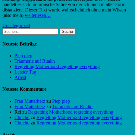
handelt es sich um ironsche Satire von der ich mich in aller Form
distanziere. Dieser Text wurde wahrscheinlich ohne mein Wissen
(also mein)
weiterlesen…
Uncategorized
Suche
nach:
Neueste Beiträge
Piep piep
Träumerle auf Ritalin
Regretting Motherhood regretting everything
Letzter Tag
Arrest
Neueste Kommentare
Frau Mutterherz
zu
Piep piep
Frau Mutterherz
zu
Träumerle auf Ritalin
Rei
zu
Regretting Motherhood regretting everything
Chuchu
zu
Regretting Motherhood regretting everything
Chuchu
zu
Regretting Motherhood regretting everything
Archiv