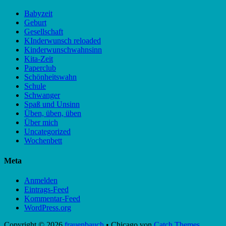
Babyzeit
Geburt
Gesellschaft
KInderwunsch reloaded
Kinderwunschwahnsinn
Kita-Zeit
Paperclub
Schönheitswahn
Schule
Schwanger
Spaß und Unsinn
Üben, üben, üben
Über mich
Uncategorized
Wochenbett
Meta
Anmelden
Eintrags-Feed
Kommentar-Feed
WordPress.org
Copyright © 2026
frauenbauch
•
Chicago von
Catch Themes