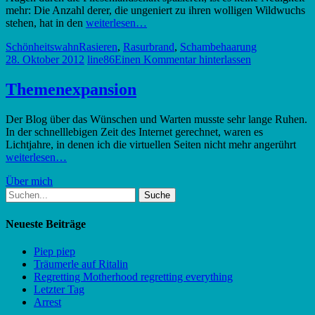
mehr: Die Anzahl derer, die ungeniert zu ihren wolligen Wildwuchs
stehen, hat in den
weiterlesen…
Schönheitswahn
Rasieren
,
Rasurbrand
,
Schambehaarung
28. Oktober 2012
line86
Einen Kommentar hinterlassen
Themenexpansion
Der Blog über das Wünschen und Warten musste sehr lange Ruhen.
In der schnelllebigen Zeit des Internet gerechnet, waren es
Lichtjahre, in denen ich die virtuellen Seiten nicht mehr angerührt
weiterlesen…
Über mich
Suche
nach:
Neueste Beiträge
Piep piep
Träumerle auf Ritalin
Regretting Motherhood regretting everything
Letzter Tag
Arrest