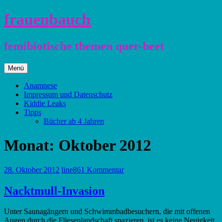
Zum
frauenbauch
Inhalt
springen
femibiotische themen quer-beet
Zum
Menü
Inhalt
springen
Anamnese
Impressum und Datenschutz
Kiddie Leaks
Tipps
Bücher ab 4 Jahren
Monat:
Oktober 2012
28. Oktober 2012
line86
1 Kommentar
Nacktmull-Invasion
Unter Saunagängern und Schwimmbadbesuchern, die mit offenen
Augen durch die Fliesenlandschaft spazieren, ist es keine Neuigkeit