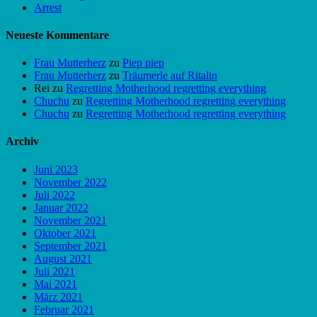
Arrest
Neueste Kommentare
Frau Mutterherz
zu
Piep piep
Frau Mutterherz
zu
Träumerle auf Ritalin
Rei
zu
Regretting Motherhood regretting everything
Chuchu
zu
Regretting Motherhood regretting everything
Chuchu
zu
Regretting Motherhood regretting everything
Archiv
Juni 2023
November 2022
Juli 2022
Januar 2022
November 2021
Oktober 2021
September 2021
August 2021
Juli 2021
Mai 2021
März 2021
Februar 2021