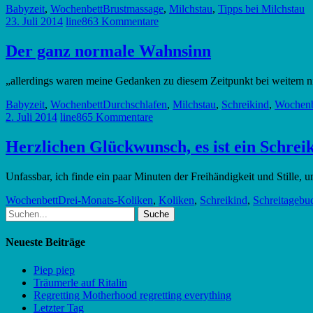
Babyzeit
,
Wochenbett
Brustmassage
,
Milchstau
,
Tipps bei Milchstau
23. Juli 2014
line86
3 Kommentare
Der ganz normale Wahnsinn
„allerdings waren meine Gedanken zu diesem Zeitpunkt bei weitem nic
Babyzeit
,
Wochenbett
Durchschlafen
,
Milchstau
,
Schreikind
,
Wochenb
2. Juli 2014
line86
5 Kommentare
Herzlichen Glückwunsch, es ist ein Schrei
Unfassbar, ich finde ein paar Minuten der Freihändigkeit und Stille,
Wochenbett
Drei-Monats-Koliken
,
Koliken
,
Schreikind
,
Schreitagebu
Suche
nach:
Neueste Beiträge
Piep piep
Träumerle auf Ritalin
Regretting Motherhood regretting everything
Letzter Tag