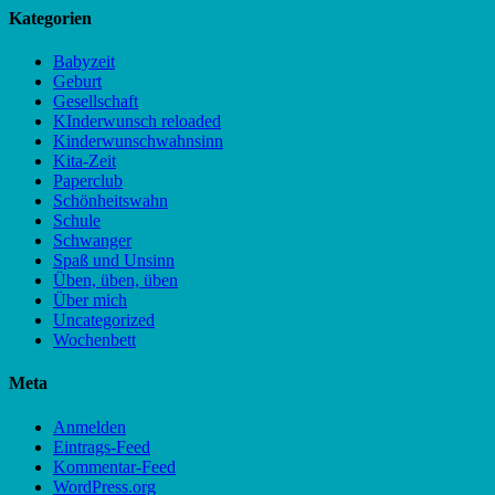
Kategorien
Babyzeit
Geburt
Gesellschaft
KInderwunsch reloaded
Kinderwunschwahnsinn
Kita-Zeit
Paperclub
Schönheitswahn
Schule
Schwanger
Spaß und Unsinn
Üben, üben, üben
Über mich
Uncategorized
Wochenbett
Meta
Anmelden
Eintrags-Feed
Kommentar-Feed
WordPress.org