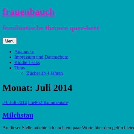
Zum
frauenbauch
Inhalt
springen
femibiotische themen quer-beet
Zum
Menü
Inhalt
springen
Anamnese
Impressum und Datenschutz
Kiddie Leaks
Tipps
Bücher ab 4 Jahren
Monat:
Juli 2014
23. Juli 2014
line86
2 Kommentare
Milchstau
An dieser Stelle möchte ich noch ein paar Worte über den gefürchtet